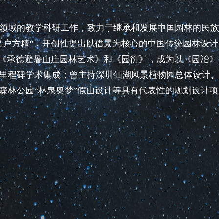
域的教学科研工作，致力于继承和发展中国园林的民族
出户方精”，开创性提出以借景为核心的中国传统园林设计
作《承德避暑山庄园林艺术》和《园衍》，成为以《园冶》
里程碑学术集成；曾主持深圳仙湖风景植物园总体设计、
森林公园“林泉奥梦”假山设计等具有代表性的规划设计项