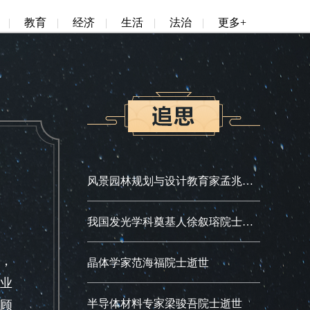
|
教育
|
经济
|
生活
|
法治
|
更多+
风景园林规划与设计教育家孟兆祯院士逝世
我国发光学科奠基人徐叙瑢院士逝世
教，
晶体学家范海福院士逝世
林业
半导体材料专家梁骏吾院士逝世
顾