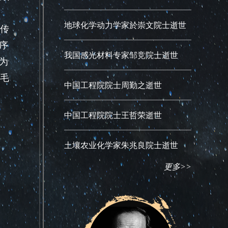
地球化学动力学家於崇文院士逝世
传
序
我国感光材料专家邹竞院士逝世
为
毛
中国工程院院士周勤之逝世
中国工程院院士王哲荣逝世
土壤农业化学家朱兆良院士逝世
更多>>