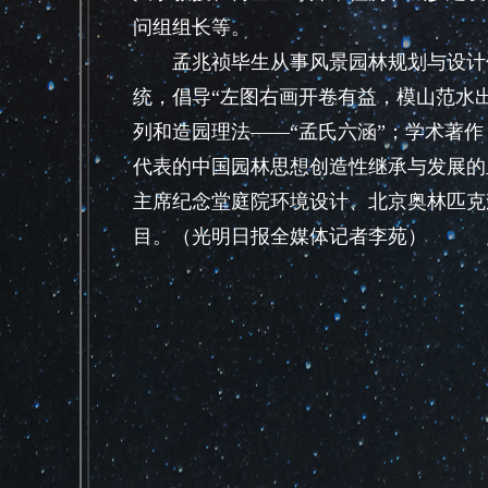
问组组长等。
孟兆祯毕生从事风景园林规划与设计领
统，倡导“左图右画开卷有益，模山范水
列和造园理法——“孟氏六涵”；学术著
代表的中国园林思想创造性继承与发展的
主席纪念堂庭院环境设计、北京奥林匹克
目。（光明日报全媒体记者李苑）