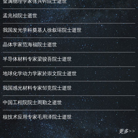
金属物理学家张兴钤院士逝世
孟兆祯院士逝世
我国发光学科奠基人徐叙瑢院士逝世
晶体学家范海福院士逝世
半导体材料专家梁骏吾院士逝世
地球化学动力学家於崇文院士逝世
我国感光材料专家邹竞院士逝世
中国工程院院士周勤之逝世
核技术应用专家毛用泽院士逝世
更多>>