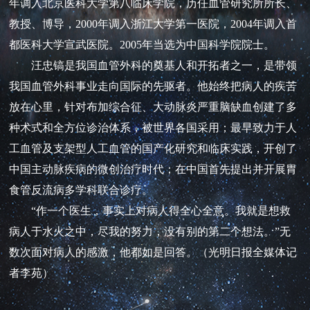
年调入北京医科大学第八临床学院，历任血管研究所所长、
教授、博导，2000年调入浙江大学第一医院，2004年调入首
都医科大学宣武医院。2005年当选为中国科学院院士。
汪忠镐是我国血管外科的奠基人和开拓者之一，是带领
我国血管外科事业走向国际的先驱者。他始终把病人的疾苦
放在心里，针对布加综合征、大动脉炎严重脑缺血创建了多
种术式和全方位诊治体系，被世界各国采用；最早致力于人
工血管及支架型人工血管的国产化研究和临床实践，开创了
中国主动脉疾病的微创治疗时代；在中国首先提出并开展胃
食管反流病多学科联合诊疗。
“作一个医生，事实上对病人得全心全意。我就是想救
病人于水火之中，尽我的努力，没有别的第二个想法。”无
数次面对病人的感激，他都如是回答。（光明日报全媒体记
者李苑）