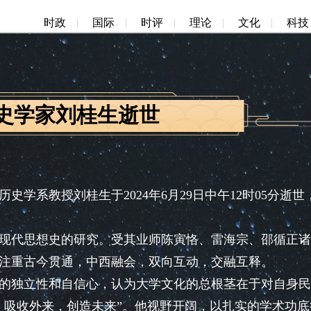
时政
|
国际
|
时评
|
理论
|
文化
|
科技
史学家刘桂生逝世
系教授刘桂生于2024年6月29日中午12时05分逝世
代思想史的研究。受其业师陈寅恪、雷海宗、邵循正诸
注重古今贯通，中西融会，双向互动，交融互释。
独立性和自信心，认为大学文化的总根茎在于对自身民
，吸收外来，创造未来”。他视野开阔，以扎实的学术功底