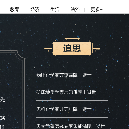
|
教育
|
经济
|
生活
|
法治
|
更多+
物理化学家万惠霖院士逝世
，
矿床地质学家常印佛院士逝世
先
无机化学家计亮年院士逝世
族
天文学望远镜专家朱能鸿院士逝世
得