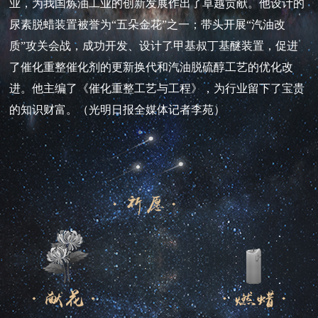
业，为我国炼油工业的创新发展作出了卓越贡献。他设计的
尿素脱蜡装置被誉为“五朵金花”之一；带头开展“汽油改
质”攻关会战，成功开发、设计了甲基叔丁基醚装置，促进
了催化重整催化剂的更新换代和汽油脱硫醇工艺的优化改
进。他主编了《催化重整工艺与工程》，为行业留下了宝贵
的知识财富。（光明日报全媒体记者李苑）