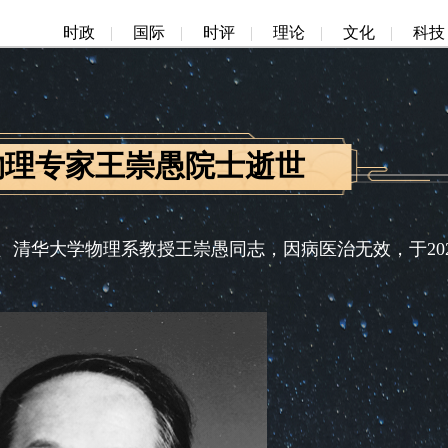
时政
|
国际
|
时评
|
理论
|
文化
|
科技
物理专家王崇愚院士逝世
清华大学物理系教授王崇愚同志，因病医治无效，于202