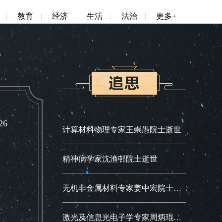
|
教育
|
经济
|
生活
|
法治
|
更多+
6
计算材料物理专家王崇愚院士逝世
精神病学家沈渔邨院士逝世
无机非金属材料专家姜中宏院士逝世
激光及信息光电子学专家周炳琨院士逝世