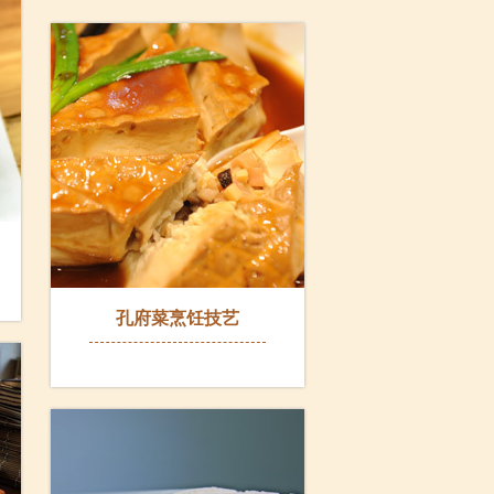
孔府菜烹饪技艺