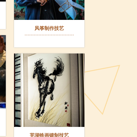
风筝制作技艺
芜湖铁画锻制技艺