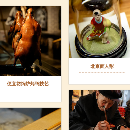
北京面人彭
便宜坊焖炉烤鸭技艺