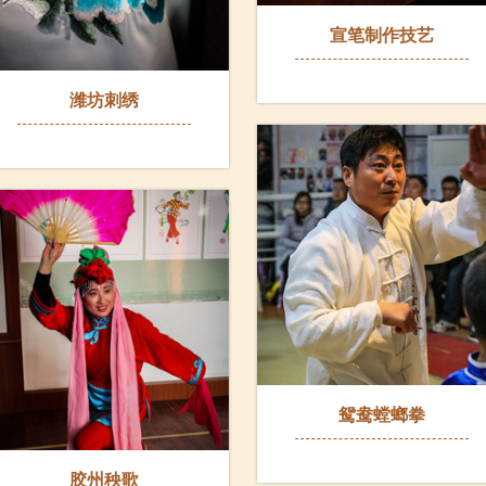
宣笔制作技艺
潍坊刺绣
鸳鸯螳螂拳
胶州秧歌