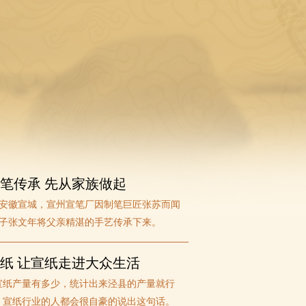
笔传承 先从家族做起
安徽宣城，宣州宣笔厂因制笔巨匠张苏而闻
子张文年将父亲精湛的手艺传承下来。
纸 让宣纸走进大众生活
宣纸产量有多少，统计出来泾县的产量就行
，宣纸行业的人都会很自豪的说出这句话。