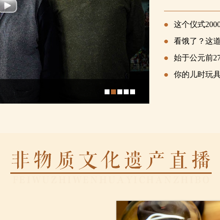
这个仪式200
看饿了？这
始于公元前2
你的儿时玩具
致·非遗 敬·