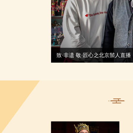
致·非遗 敬·匠心之北京鬃人直播