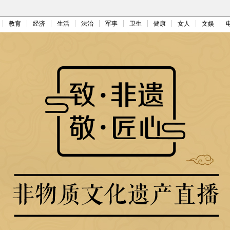
教育
经济
生活
法治
军事
卫生
健康
女人
文娱