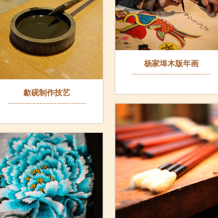
杨家埠木版年画
歙砚制作技艺