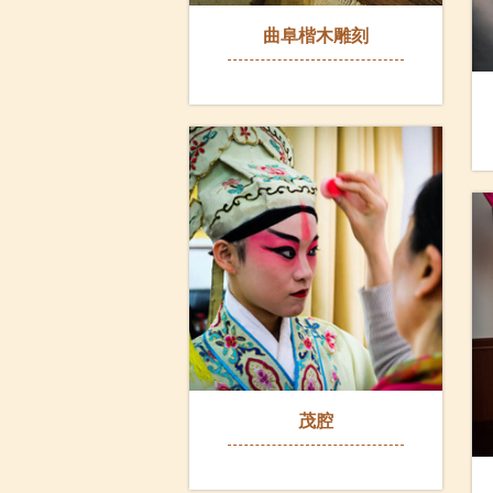
曲阜楷木雕刻
茂腔