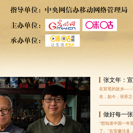
张文年：宣
在宣笔的故乡——
名，如今，张苏之
做好每一张
“想知道中国一年
了。”在安徽泾县