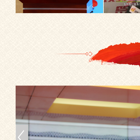
人民网
旅游卫视
10月11日，“全民健身志愿服务品牌
由国家体育总
活动暨最美全民健身志愿者征集”仪式在
的“全民健身志
京启动。
身志愿者征集仪式
光明日报副总编辑陆先高出席启动
年北京奥运会体
仪式并致辞，他谈到：“对于光明日报光
愿者发出健康倡
明网所覆盖的广大知识分子群体而言，
我们不仅要在报纸上、在互联网上挥斥
方遒，更要在操场上、在丛林间尽情驰
骋。希望通过‘全民健身志愿服务品牌活
动和征集最美全民健身志愿者’活动，能
够为全民健身事业形成一个运动阶梯，
即通过运动空间、运动人口、运动习惯
的改变，进而逐步营造出全民运动的健
康热潮。”