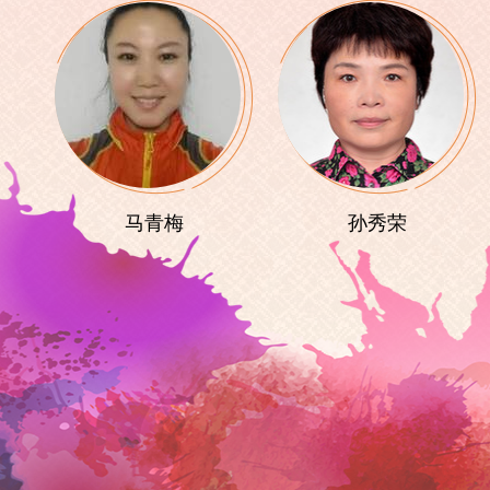
马青梅
孙秀荣