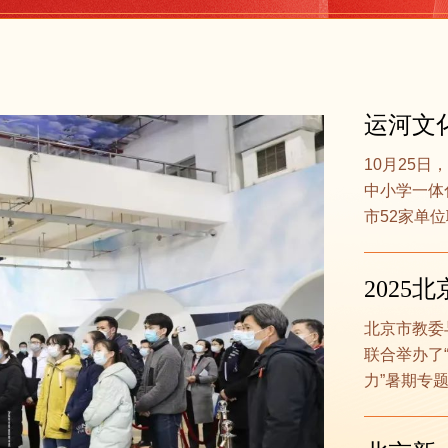
运河文
10月25
中小学一体
市52家单
202
北京市教委与
联合举办了
力”暑期专