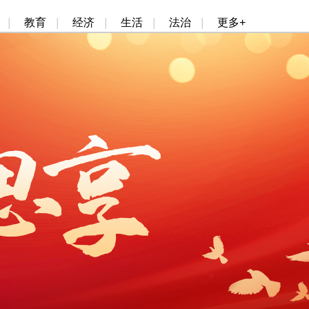
|
教育
|
经济
|
生活
|
法治
|
更多+