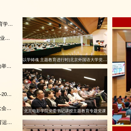
以体育人筑根基 健康校园启新篇——北京市教育学会体教融合专业委员会成立仪式暨北京市健康学校建设校长研讨会顺利举办
“闪电追光”数字传播工程启动仪式在山东电子职业技术学院举行
以学铸魂 主题教育进行时|北京外国语大学党委书记王定华讲授主题教育专题党课
以冰为桥续写中俄体育合作新篇章，首体院成功举办中俄青年冰球文化交流营
以体育人文交流为桥，绘就国际协作新篇章——2025中俄体育高峰论坛暨中俄体育院校联盟年会在首体院成功举办
人工智能引领体育未来，第三届体育人工智能大会成功召开
北京电影学院党委书记讲授主题教育专题党课
聚焦体质提升与健康体重，第三届（2025）体育运动与健康学术会议成功举办