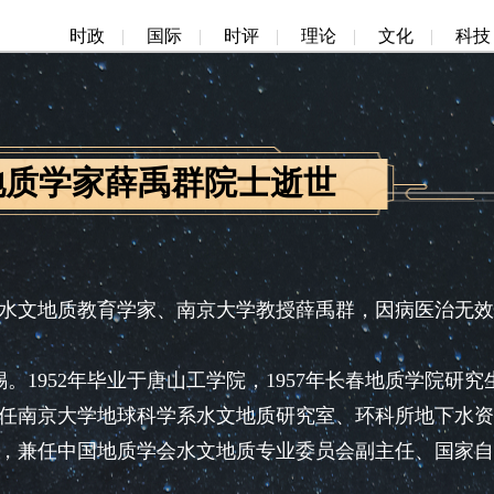
时政
|
国际
|
时评
|
理论
|
文化
|
科技
地质学家薛禹群院士逝世
文地质教育学家、南京大学教授薛禹群，因病医治无效
。
。1952年毕业于唐山工学院，1957年长春地质学院研究
。曾任南京大学地球科学系水文地质研究室、环科所地下水
，兼任中国地质学会水文地质专业委员会副主任、国家自