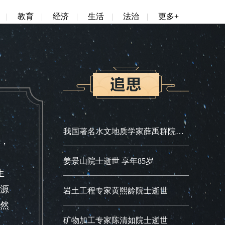
|
教育
|
经济
|
生活
|
法治
|
更多+
我国著名水文地质学家薛禹群院士逝世
，
姜景山院士逝世 享年85岁
生
资源
岩土工程专家黄熙龄院士逝世
然
矿物加工专家陈清如院士逝世