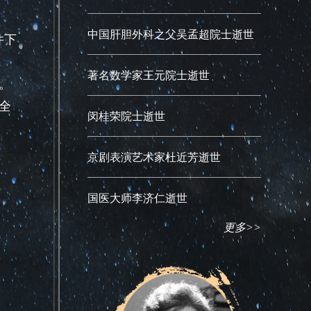
中国肝胆外科之父吴孟超院士逝世
件下
著名数学家王元院士逝世
。
全
闵桂荣院士逝世
京剧表演艺术家杜近芳逝世
国医大师李济仁逝世
更多>>