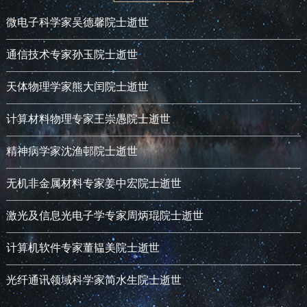
微电子科学家吴德馨院士逝世
通信技术专家孙玉院士逝世
天体物理学家熊大闰院士逝世
计算材料物理专家王崇愚院士逝世
精神病学家沈渔邨院士逝世
无机非金属材料专家姜中宏院士逝世
激光及信息光电子学专家周炳琨院士逝世
计算机软件专家董韫美院士逝世
光纤通讯领域科学家简水生院士逝世