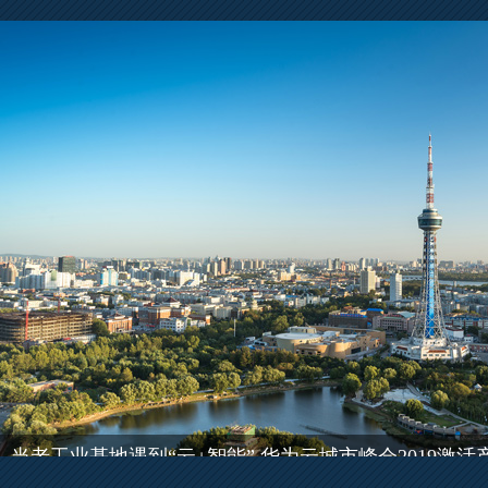
当老工业基地遇到“云+智能” 华为云城市峰会2019激