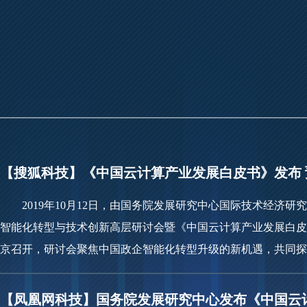
2019年10月12日，由国务院发展研究中心国际技术经济研
智能化转型与技术创新高层研讨会暨《中国云计算产业发展白皮
京召开，研讨会聚焦中国政企智能化转型升级的新机遇，共同探
助推大型政企智能化转型升级”的答案。