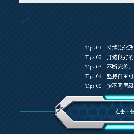
Tips 01：持续
Tips 02：打造
Tips 03：不断
Tips 04：坚持
Tips 05：按不
点击下载