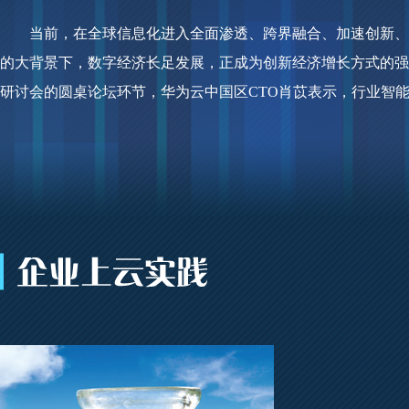
当前，在全球信息化进入全面渗透、跨界融合、加速创新、
的大背景下，数字经济长足发展，正成为创新经济增长方式的强
研讨会的圆桌论坛环节，华为云中国区CTO肖苡表示，行业智
仅需要可靠的产品和服务，还需要可靠的生态和技术。