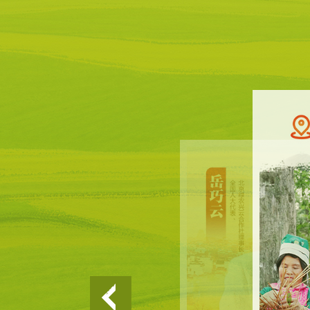
性老年友好型
誉。“现在我
打牌少了，志
断优化，以新
理水平方面他
“千万工程
日前发布的2
兴“路线图”
重点，运用“
宜业和美乡村
循。