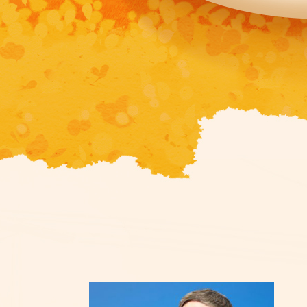
传统。老人理
天张罗着收拾
睦，生活幸福
新风尚涵
北景口村出
年普遍返乡时
至腊月底。组
热闹了。
欢快的锣鼓
上。行走在村
里的文化地标