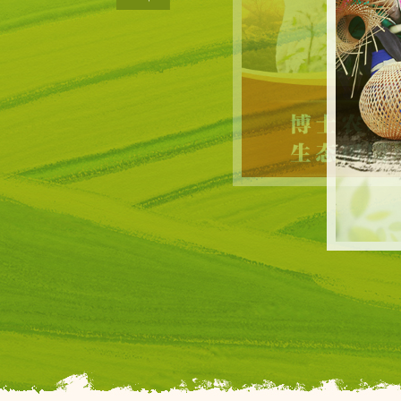
一件件民生“
村一样，结合
爱心食堂等丰
坎。尚村镇党
振兴的路上。
面提升抓乡村
号文件提到的
很多启发。”
作出了先行探
要集中力量抓