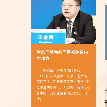
好的日子，两
拉弹唱自娱自
清风之意，又
等寓意。这股
内心深处。“
生态产品为共同富裕创造内
生动力
达的孝老敬亲
行。”闫济民
探索生态环境导向的开发
（EOD）模式创新，发展生态产品
作为华北平
第四产业，积极推动生态文明与可持
续发展的新理念、新部署、新路径和
外出就业务工
新举措，具有重要的现实意义。
[详
情]
们，每年春节