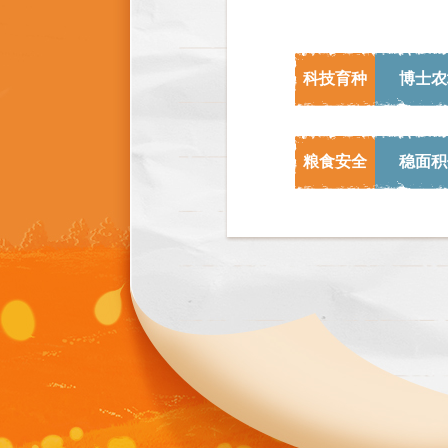
学模范。村民
帖，请村里的
科技育种
博士农
孝老爱亲。挂
当当的每一条
粮食安全
稳面积
村民李影菊勉
搭到绳子上。
舒适。老人脸
拆洗一两次。
照顾公婆三十
老人聊天，帮