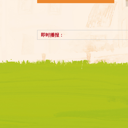
条件不断提高
居宜业和美乡
北景口村党
即时播报：
传家风”活动
愿者等力量，
讲堂等丰富的
人、文化育村
善。党员、干
们厚养薄葬，
北景口村委