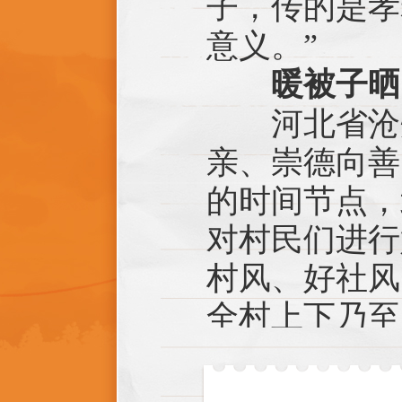
子，传的是孝
意义。”
暖被子晒
河北省沧州
亲、崇德向善
的时间节点，
对村民们进行
村风、好社风
全村上下乃至
活动当天，
来观看的乡亲