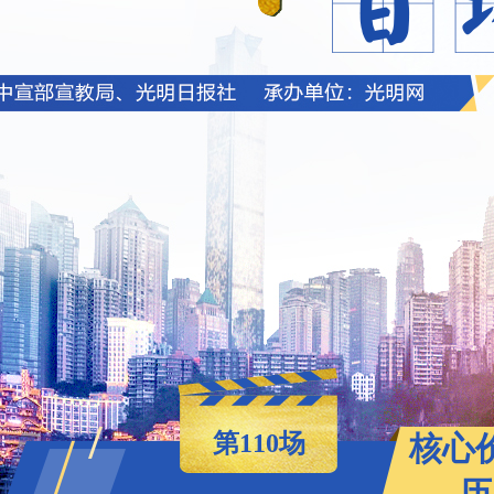
第110场
核心
历