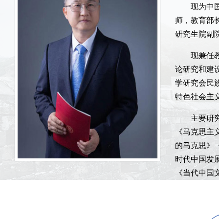
现为中
师，教育部
研究生院副
现兼任
论研究和建
学研究会民
特色社会主
主要研
《马克思主
的马克思》
时代中国发展
《当代中国
金重大项目
2020），
目《马克思