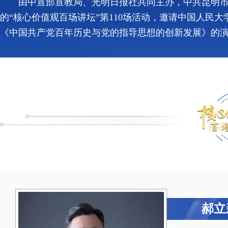
由中宣部宣教局、光明日报社共同主办，中共昆明
的“核心价值观百场讲坛”第110场活动，邀请中国人
《中国共产党百年历史与党的指导思想的创新发展》的
郝立