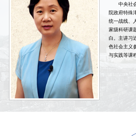
中央社
院政府特殊
统一战线、
家级科研课
白。主讲习
色社会主义
与实践等课