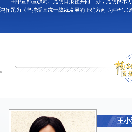
由中宣部宣教局、光明日报社共同主办，光明网承办
鸿作题为《坚持爱国统一战线发展的正确方向 为中华民
王小