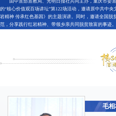
由中宣部宣教局、光明日报社共同主办，重庆市委
的“核心价值观百场讲坛”第122场活动，邀请原中共
岩精神 传承红色基因》的主题演讲。同时，邀请全国脱
范，分享践行红岩精神、带领乡亲共同脱贫致富的事迹
毛相
陈 
毛相