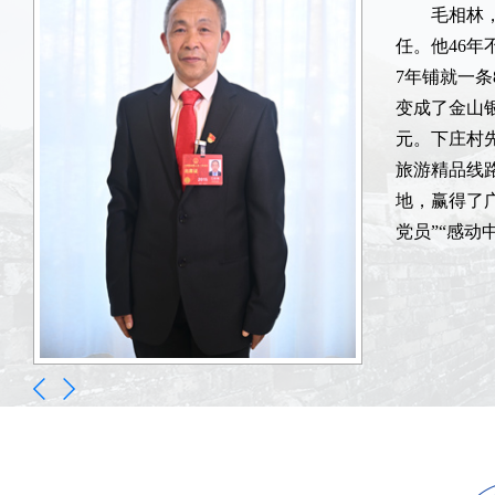
毛相林
陈晋，
毛相林
任。他46
研究会会长
任。他46
7年铺就一
稿。主要成果
7年铺就一
变成了金山银
等，主持“
变成了金山银
元。下庄村
重要领导人
元。下庄村
旅游精品线
络和记忆—
旅游精品线
地，赢得了
诗路和心路
地，赢得了
党员”“感动
起》《筑梦
党员”“感动
个一工程”