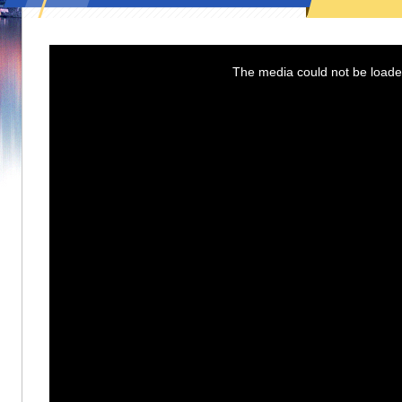
This
is
a
The media could not be loaded
modal
window.