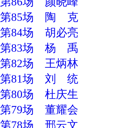
第86场 颜晓峰
第85场 陶 克
第84场 胡必亮
第83场 杨 禹
第82场 王炳林
第81场 刘 统
第80场 杜庆生
第79场 董耀会
第78场 邢云文