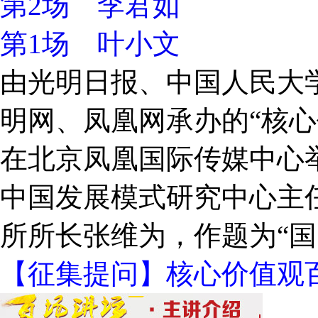
第2场 李君如
第1场 叶小文
由光明日报、中国人民大
明网、凤凰网承办的“核心
在北京凤凰国际传媒中心
中国发展模式研究中心主
所所长张维为，作题为“国
【征集提问】核心价值观