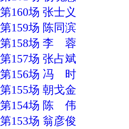
第160场 张士义
第159场 陈同滨
第158场 李 蓉
第157场 张占斌
第156场 冯 时
第155场 朝戈金
第154场 陈 伟
第153场 翁彦俊