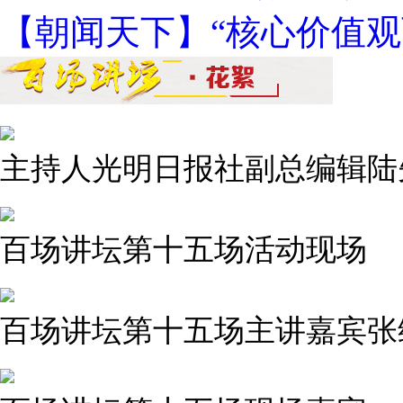
【朝闻天下】“核心价值观
主持人光明日报社副总编辑陆
百场讲坛第十五场活动现场
百场讲坛第十五场主讲嘉宾张