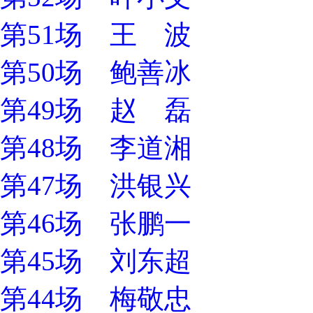
第51场 王 波
第50场 鲍善冰
第49场 赵 磊
第48场 李道湘
第47场 洪银兴
第46场 张鹏一
第45场 刘东超
第44场 梅敬忠