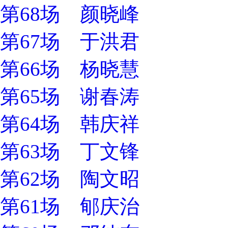
第68场 颜晓峰
第67场 于洪君
第66场 杨晓慧
第65场 谢春涛
第64场 韩庆祥
第63场 丁文锋
第62场 陶文昭
第61场 郇庆治