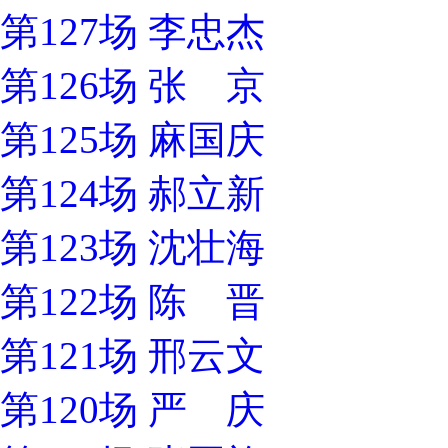
第127场 李忠杰
第126场 张 京
第125场 麻国庆
第124场 郝立新
第123场 沈壮海
第122场 陈 晋
第121场 邢云文
第120场 严 庆