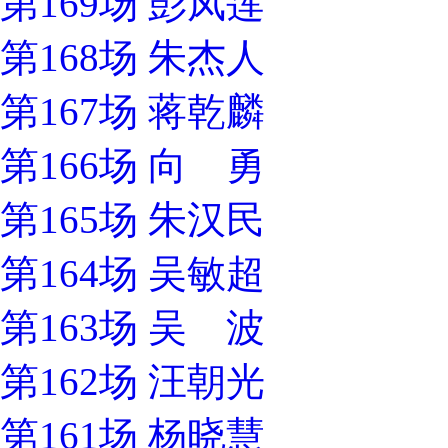
第169场 彭凤莲
第168场 朱杰人
第167场 蒋乾麟
第166场 向 勇
第165场 朱汉民
第164场 吴敏超
第163场 吴 波
第162场 汪朝光
第161场 杨晓慧