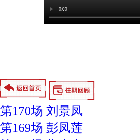
第170场 刘景凤
第169场 彭凤莲