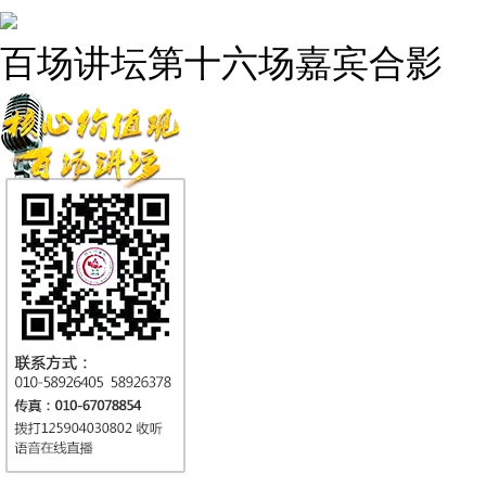
百场讲坛第十六场嘉宾合影