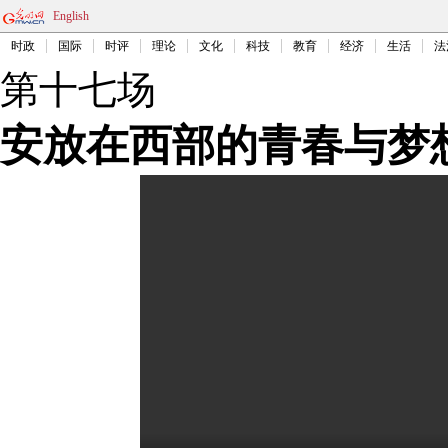
English
时政
国际
时评
理论
文化
科技
教育
经济
生活
法
第十七场
安放在西部的青春与梦