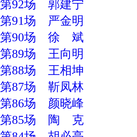
第92场 郭建宁
第91场 严金明
第90场 徐 斌
第89场 王向明
第88场 王相坤
第87场 靳凤林
第86场 颜晓峰
第85场 陶 克
第84场 胡必亮