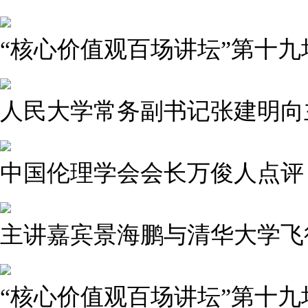
“核心价值观百场讲坛”第十九
人民大学常务副书记张建明向
中国伦理学会会长万俊人点评
主讲嘉宾景海鹏与清华大学飞
“核心价值观百场讲坛”第十