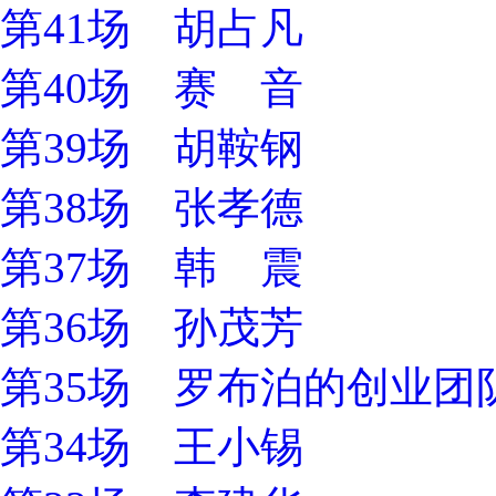
第41场 胡占凡
第40场 赛 音
第39场 胡鞍钢
第38场 张孝德
第37场 韩 震
第36场 孙茂芳
第35场 罗布泊的创业团
第34场 王小锡