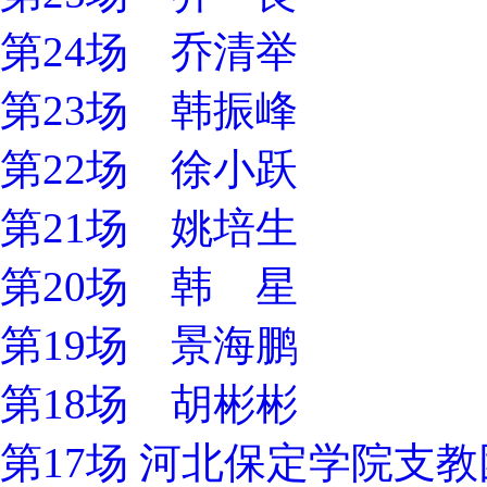
第24场 乔清举
第23场 韩振峰
第22场 徐小跃
第21场 姚培生
第20场 韩 星
第19场 景海鹏
第18场 胡彬彬
第17场 河北保定学院支