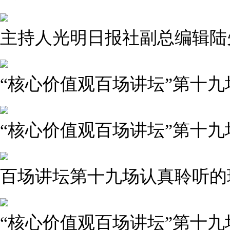
主持人光明日报社副总编辑陆
“核心价值观百场讲坛”第十
“核心价值观百场讲坛”第十九
百场讲坛第十九场认真聆听的
“核心价值观百场讲坛”第十