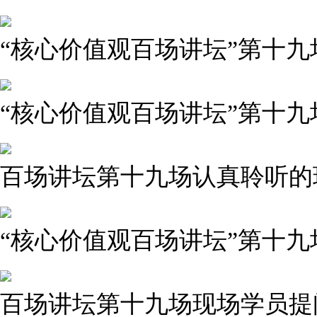
“核心价值观百场讲坛”第十
“核心价值观百场讲坛”第十九
百场讲坛第十九场认真聆听的
“核心价值观百场讲坛”第十
百场讲坛第十九场现场学员提