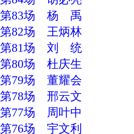
第83场 杨 禹
第82场 王炳林
第81场 刘 统
第80场 杜庆生
第79场 董耀会
第78场 邢云文
第77场 周叶中
第76场 宇文利