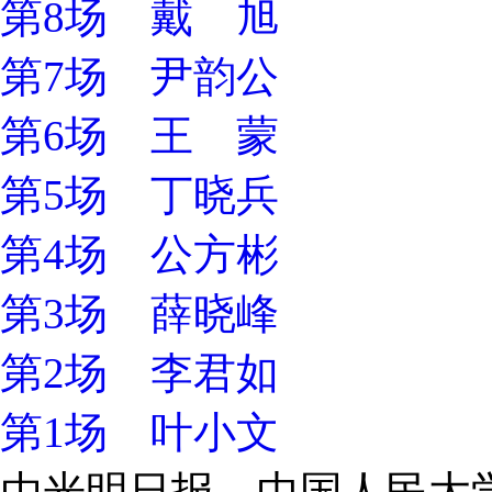
第8场 戴 旭
第7场 尹韵公
第6场 王 蒙
第5场 丁晓兵
第4场 公方彬
第3场 薛晓峰
第2场 李君如
第1场 叶小文
由光明日报、中国人民大