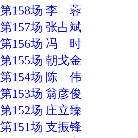
第158场 李 蓉
第157场 张占斌
第156场 冯 时
第155场 朝戈金
第154场 陈 伟
第153场 翁彦俊
第152场 庄立臻
第151场 支振锋