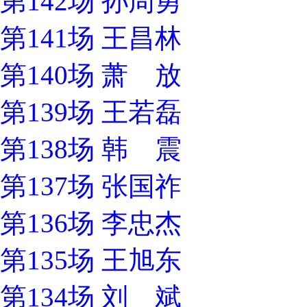
第142场 孙周勇
第141场 王昌林
第140场 萧 放
第139场 王若磊
第138场 韩 震
第137场 张国祚
第136场 李忠杰
第135场 王旭东
第134场 刘 斌