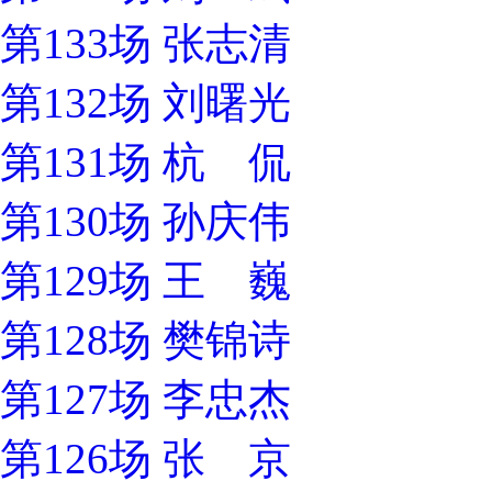
第133场 张志清
第132场 刘曙光
第131场 杭 侃
第130场 孙庆伟
第129场 王 巍
第128场 樊锦诗
第127场 李忠杰
第126场 张 京