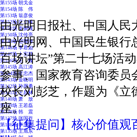
第155场 朝戈金
第154场 陈 伟
第153场 翁彦俊
由光明日报社、中国人民
第152场 庄立臻
第151场 支振锋
第150场 沈传亮
由光明网、中国民生银行
第149场 赵现海
第148场 李君如
第147场 卜宪群
百场讲坛”第二十七场活
第146场 王 巍
第145场 高江涛
参事、国家教育咨询委员
第144场 李忠杰
第143场 金晓明
第142场 孙周勇
校长刘彭芝，作题为《立
第141场 王昌林
第140场 萧 放
座。
第139场 王若磊
第138场 韩 震
第137场 张国祚
【征集提问】核心价值观
第136场 李忠杰
第135场 王旭东