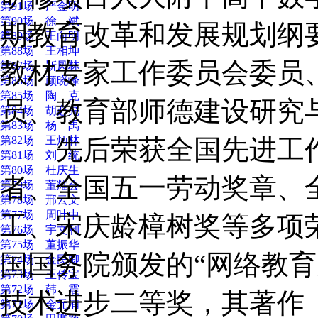
第91场 严金明
第90场 徐 斌
期教育改革和发展规划纲
第89场 王向明
第88场 王相坤
教材专家工作委员会委员
第87场 靳凤林
第86场 颜晓峰
第85场 陶 克
员、教育部师德建设研究
第84场 胡必亮
第83场 杨 禹
第82场 王炳林
先后荣获全国先进工作
第81场 刘 统
第80场 杜庆生
者、全国五一劳动奖章、
第79场 董耀会
第78场 邢云文
第77场 周叶中
工、宋庆龄樟树奖等多项
第76场 宇文利
第75场 董振华
国国务院颁发的“网络教育
第74场 金民卿
第73场 王传宝
第72场 韩 震
技术进步二等奖，其著作
第71场 金元浦