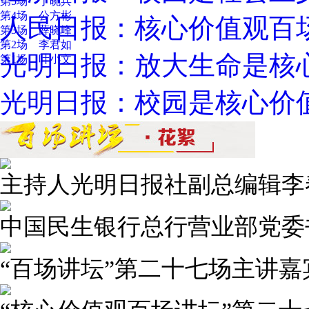
第5场 丁晓兵
第4场 公方彬
人民日报：核心价值观百
第3场 薛晓峰
第2场 李君如
光明日报：放大生命是核
第1场 叶小文
光明日报：校园是核心价
主持人光明日报社副总编辑李
中国民生银行总行营业部党委
“百场讲坛”第二十七场主讲嘉