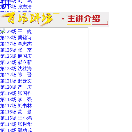
讲
第134场 刘 斌
第133场 张志清
第132场 刘曙光
第131场 杭 侃
第130场 孙庆伟
第129场 王 巍
第128场 樊锦诗
第127场 李忠杰
第126场 张 京
第125场 麻国庆
第124场 郝立新
第123场 沈壮海
第122场 陈 晋
第121场 邢云文
第120场 严 庆
第119场 张国祚
第118场 李 强
第117场 刘书林
第116场 蒙 曼
第115场 王小鸿
第114场 张树华
第113场 郑功成