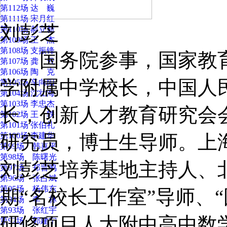
第112场 达 巍
第111场 宋月红
刘彭芝
第110场 郝立新
第109场 王 杰
第108场 支振锋
国务院参事，国家教育
第107场 龚 云
第106场 陶 克
学附属中学校长，中国人
第105场 辛向阳
第104场 沈壮海
第103场 李忠杰
长，创新人才教育研究会
第102场 王 轶
第101场 张伯礼
第100场 李建华
研究员，博士生导师。上
第99场 韩喜平
第98场 陈曙光
刘彭芝培养基地主持人、
第97场 郑晋鸣
第96场 张占斌
第95场 杨伟东
期“名校长工作室”导师、
第94场 李 林
第93场 张红宇
研修项目人大附中高中数
第92场 郭建宁