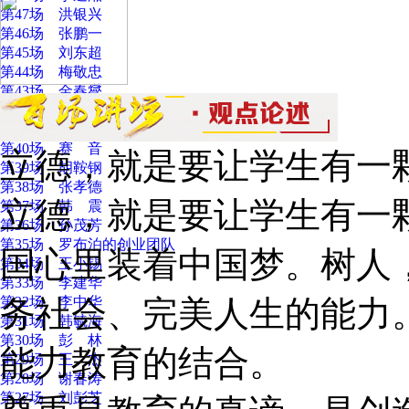
第47场 洪银兴
第46场 张鹏一
第45场 刘东超
第44场 梅敬忠
第43场 金春燮
第42场 郝立新
第41场 胡占凡
第40场 赛 音
立德，就是要让学生有一
第39场 胡鞍钢
第38场 张孝德
立德，就是要让学生有一
第37场 韩 震
第36场 孙茂芳
第35场 罗布泊的创业团队
国心里装着中国梦。树人
第34场 王小锡
第33场 李建华
第32场 李中华
务社会、完美人生的能力
第31场 韩毓海
第30场 彭 林
能力教育的结合。
第29场 王 杰
第28场 谢春涛
第27场 刘彭芝