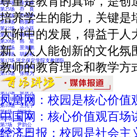
尊重是教育的真谛，是创
第26场 徐光春
第25场 乔 良
培养学生的能力，关键是
第24场 乔清举
第23场 韩振峰
第22场 徐小跃
大附中的发展，得益于人
第21场 姚培生
第20场 韩 星
新、人人能创新的文化氛
第19场 景海鹏
第18场 胡彬彬
第17场 河北保定学院支教团队
教师的教育理念和教学方
第16场 归婵娟
第15场 张维为
第14场 韩庆祥
第13场 翟风竹
第12场 查庆九
凤凰网：校园是核心价值
第11场 李汉秋
第10场 王兆宇
第9场 胡锦光
中国网：核心价值观百场
第8场 戴 旭
第7场 尹韵公
经济日报：校园是社会主
第6场 王 蒙