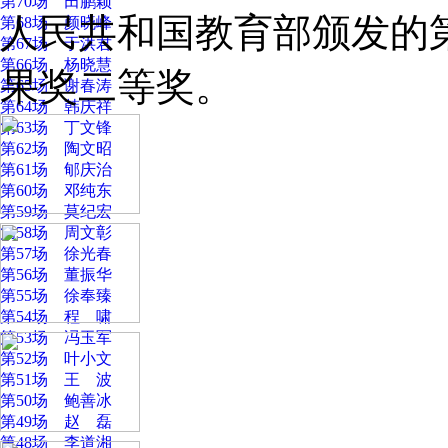
第70场 田鹏颖
人民共和国教育部颁发的
第68场 颜晓峰
第67场 于洪君
第66场 杨晓慧
果奖二等奖。
第65场 谢春涛
第64场 韩庆祥
第63场 丁文锋
第62场 陶文昭
第61场 郇庆治
第60场 邓纯东
第59场 莫纪宏
第58场 周文彰
第57场 徐光春
第56场 董振华
第55场 徐奉臻
第54场 程 啸
第53场 冯玉军
第52场 叶小文
第51场 王 波
第50场 鲍善冰
第49场 赵 磊
第48场 李道湘