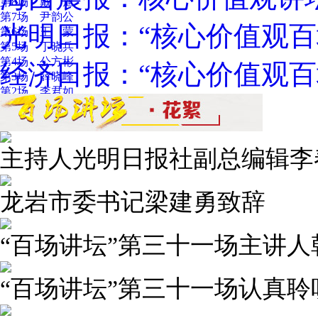
第8场 戴 旭
第7场 尹韵公
光明日报：“核心价值观百
第6场 王 蒙
第5场 丁晓兵
第4场 公方彬
经济日报：“核心价值观百
第3场 薛晓峰
第2场 李君如
第1场 叶小文
主持人光明日报社副总编辑李
龙岩市委书记梁建勇致辞
“百场讲坛”第三十一场主讲人
“百场讲坛”第三十一场认真