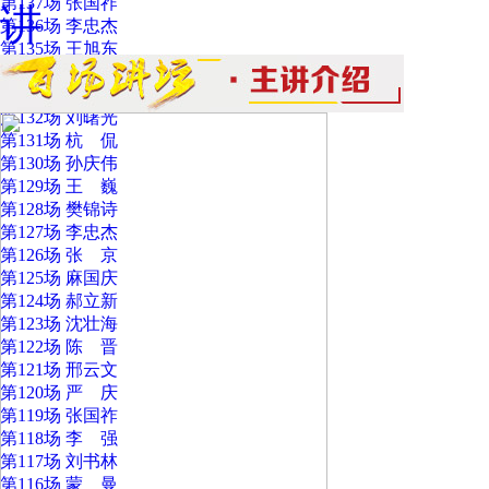
第137场 张国祚
讲
第136场 李忠杰
第135场 王旭东
第134场 刘 斌
第133场 张志清
第132场 刘曙光
第131场 杭 侃
第130场 孙庆伟
第129场 王 巍
第128场 樊锦诗
第127场 李忠杰
第126场 张 京
第125场 麻国庆
第124场 郝立新
第123场 沈壮海
第122场 陈 晋
第121场 邢云文
第120场 严 庆
第119场 张国祚
第118场 李 强
第117场 刘书林
第116场 蒙 曼