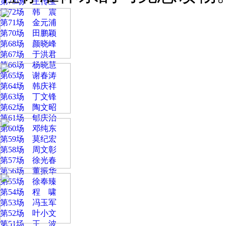
第73场 王传宝
第72场 韩 震
第71场 金元浦
第70场 田鹏颖
第68场 颜晓峰
第67场 于洪君
第66场 杨晓慧
第65场 谢春涛
第64场 韩庆祥
第63场 丁文锋
第62场 陶文昭
第61场 郇庆治
第60场 邓纯东
第59场 莫纪宏
第58场 周文彰
第57场 徐光春
第56场 董振华
第55场 徐奉臻
第54场 程 啸
第53场 冯玉军
第52场 叶小文
第51场 王 波