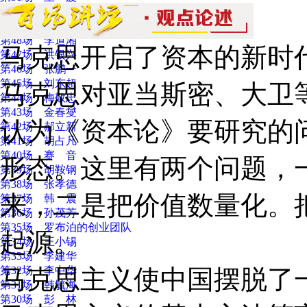
第50场 鲍善冰
第49场 赵 磊
第48场 李道湘
马克思开启了资本的新时
第47场 洪银兴
第46场 张鹏一
第45场 刘东超
马克思对亚当斯密、大卫
第44场 梅敬忠
第43场 金春燮
认为《资本论》要研究的
第42场 郝立新
第41场 胡占凡
第40场 赛 音
形态。这里有两个问题，
第39场 胡鞍钢
第38场 张孝德
来，二是把价值数量化。
第37场 韩 震
第36场 孙茂芳
第35场 罗布泊的创业团队
起源。
第34场 王小锡
第33场 李建华
第32场 李中华
马克思主义使中国摆脱了
第31场 韩毓海
第30场 彭 林