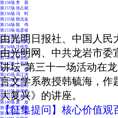
第158场 李 蓉
第157场 张占斌
第156场 冯 时
第155场 朝戈金
第154场 陈 伟
第153场 翁彦俊
由光明日报社、中国人民
第152场 庄立臻
第151场 支振锋
第150场 沈传亮
由光明网、中共龙岩市委
第149场 赵现海
第148场 李君如
第147场 卜宪群
讲坛”第三十一场活动在
第146场 王 巍
第145场 高江涛
言文学系教授韩毓海，作
第144场 李忠杰
第143场 金晓明
第142场 孙周勇
大复兴》的讲座。
第141场 王昌林
第140场 萧 放
【征集提问】核心价值观
第139场 王若磊
第138场 韩 震