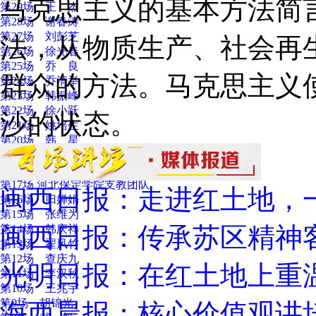
马克思主义的基本方法简
第29场 王 杰
第28场 谢春涛
第27场 刘彭芝
法，从物质生产、社会再
第26场 徐光春
第25场 乔 良
群众的方法。马克思主义
第24场 乔清举
第23场 韩振峰
第22场 徐小跃
沙的状态。
第21场 姚培生
第20场 韩 星
第19场 景海鹏
第18场 胡彬彬
第17场 河北保定学院支教团队
闽西日报：走进红土地，
第16场 归婵娟
第15场 张维为
闽西日报：传承苏区精神
第14场 韩庆祥
第13场 翟风竹
第12场 查庆九
光明日报：在红土地上重
第11场 李汉秋
第10场 王兆宇
第9场 胡锦光
海西晨报：核心价值观讲