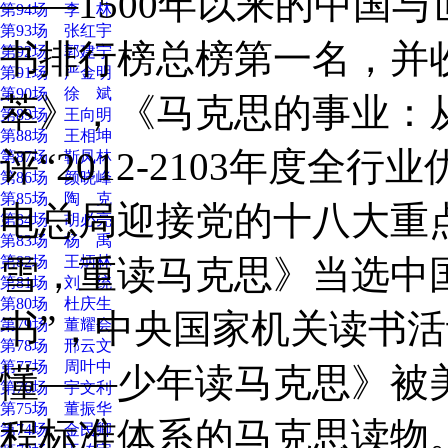
——1500年以来的中国与
第94场 李 林
第93场 张红宇
书排行榜总榜第一名，并
第92场 郭建宁
第91场 严金明
第90场 徐 斌
萃》，《马克思的事业：
第89场 王向明
第88场 王相坤
评“2012-2103年度全
第87场 靳凤林
第86场 颜晓峰
第85场 陶 克
电总局迎接党的十八大重
第84场 胡必亮
第83场 杨 禹
第82场 王炳林
雪，重读马克思》当选中国
第81场 刘 统
第80场 杜庆生
书”，中央国家机关读书
第79场 董耀会
第78场 邢云文
第77场 周叶中
懂——少年读马克思》被
第76场 宇文利
第75场 董振华
程标准体系的马克思读物
第74场 金民卿