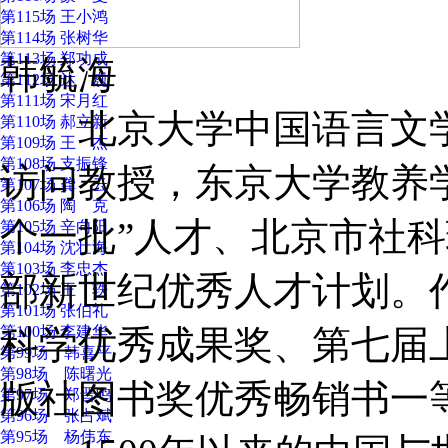
第115场 王小鸿
第114场 张树华
第113场 郑功成
韩毓海
第112场 达 巍
第111场 宋月红
北京大学中国语言文学
第110场 郝立新
第109场 王 杰
第108场 支振锋
访问教授，东京大学教养
第107场 龚 云
第106场 陶 克
个一批”人才、北京市社
第105场 辛向阳
第104场 沈壮海
第103场 李忠杰
部新世纪优秀人才计划。
第102场 王 轶
第101场 张伯礼
第100场 李建华
科学优秀成果奖、第七届
第99场 韩喜平
第98场 陈曙光
版社图书奖优秀畅销书一
第97场 郑晋鸣
第96场 张占斌
第95场 杨伟东