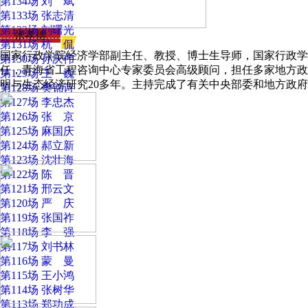
第134场 刘 斌
第133场 张志清
第132场 刘曙光
张孝德
第131场 杭 侃
国家行政学院经济学部副主任、教授、博士生导师，国家行政学
第130场 孙庆伟
任，青海省工程咨询中心专家委员会高级顾问，担任多家地方政
第129场 王 巍
明与生态经济研究20多年。主持完成了有关中央部委和地方政
第128场 樊锦诗
第127场 李忠杰
第126场 张 京
第125场 麻国庆
第124场 郝立新
第123场 沈壮海
第122场 陈 晋
第121场 邢云文
第120场 严 庆
第119场 张国祚
第118场 李 强
第117场 刘书林
第116场 蒙 曼
第115场 王小鸿
第114场 张树华
第113场 郑功成