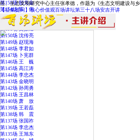
第155场 朝戈金
任、生态文明研究中心主任张孝德，作题为《生态文明建设与乡
第154场 陈 伟
【征集提问】核心价值观百场讲坛第三十八场安吉开讲
第153场 翁彦俊
第152场 庄立臻
第151场 支振锋
第150场 沈传亮
第149场 赵现海
第148场 李君如
第147场 卜宪群
第146场 王 巍
第145场 高江涛
第144场 李忠杰
第143场 金晓明
第142场 孙周勇
第141场 王昌林
第140场 萧 放
第139场 王若磊
第138场 韩 震
第137场 张国祚
第136场 李忠杰
第135场 王旭东