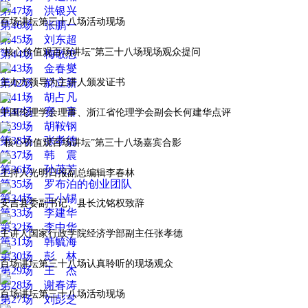
第47场 洪银兴
百场讲坛第三十八场活动现场
第46场 张鹏一
第45场 刘东超
“核心价值观百场讲坛”第三十八场现场观众提问
第44场 梅敬忠
第43场 金春燮
第42场 郝立新
主办方领导为主讲人颁发证书
第41场 胡占凡
第40场 赛 音
中国伦理学会理事、浙江省伦理学会副会长何建华点评
第39场 胡鞍钢
第38场 张孝德
“核心价值观百场讲坛”第三十八场嘉宾合影
第37场 韩 震
第36场 孙茂芳
主持人光明日报副总编辑李春林
第35场 罗布泊的创业团队
第34场 王小锡
安吉县委副书记、县长沈铭权致辞
第33场 李建华
第32场 李中华
主讲人国家行政学院经济学部副主任张孝德
第31场 韩毓海
第30场 彭 林
百场讲坛第三十八场认真聆听的现场观众
第29场 王 杰
第28场 谢春涛
百场讲坛第三十八场活动现场
第27场 刘彭芝