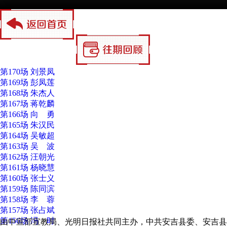
第170场 刘景凤
第169场 彭凤莲
第168场 朱杰人
第167场 蒋乾麟
第166场 向 勇
第165场 朱汉民
第164场 吴敏超
第163场 吴 波
第162场 汪朝光
第161场 杨晓慧
第160场 张士义
第159场 陈同滨
第158场 李 蓉
第157场 张占斌
第156场 冯 时
由中宣部宣教局、光明日报社共同主办，中共安吉县委、安吉县