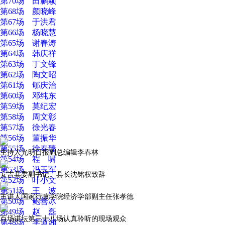
第70场 田鹏颖
第68场 颜晓峰
第67场 于洪君
第66场 杨晓慧
第65场 谢春涛
第64场 韩庆祥
第63场 丁文锋
第62场 陶文昭
第61场 郇庆治
第60场 邓纯东
第59场 莫纪宏
第58场 周文彰
第57场 徐光春
第56场 董振华
第55场 徐奉臻
主持人光明日报副总编辑李春林
第54场 程 啸
第53场 冯玉军
安吉县委副书记、县长沈铭权致辞
第52场 叶小文
第51场 王 波
主讲人国家行政学院经济学部副主任张孝德
第50场 鲍善冰
第49场 赵 磊
百场讲坛第三十八场认真聆听的现场观众
第48场 李道湘