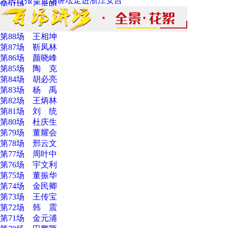
人民日报：百场讲坛走进浙江安吉
第91场 严金明
第90场 徐 斌
第89场 王向明
第88场 王相坤
第87场 靳凤林
第86场 颜晓峰
第85场 陶 克
第84场 胡必亮
第83场 杨 禹
第82场 王炳林
第81场 刘 统
第80场 杜庆生
第79场 董耀会
第78场 邢云文
第77场 周叶中
第76场 宇文利
第75场 董振华
第74场 金民卿
第73场 王传宝
第72场 韩 震
第71场 金元浦