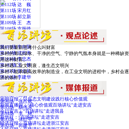
第112场 达 巍
第111场 宋月红
第110场 郝立新
第109场 王 杰
第108场 支振锋
第107场 龚 云
第106场 陶 克
第105场 辛向阳
我们要重新思考什么叫财富
第104场 沈壮海
乡村的青山绿水、干净的空气、宁静的气氛本身就是一种稀缺资
第103场 李忠杰
用这种财富。
第102场 王 轶
乡村遇工业文明衰，逢生态文明兴
第101场 张伯礼
乡村不能承载高效率的制造业，在工业文明的进程中，乡村会逐
第100场 李建华
济的条件。
第99场 韩喜平
第98场 陈曙光
第97场 郑晋鸣
光明日报：以生态文明建设践行核心价值观
第96场 张占斌
新闻直播间：“核心价值观百场讲坛”走进安吉
第95场 杨伟东
今日安吉：“百场讲坛”走进我县
第94场 李 林
新华社：“百场讲坛”走进安吉
第93场 张红宇
经济日报：百场讲坛走进浙江安吉
第92场 郭建宁