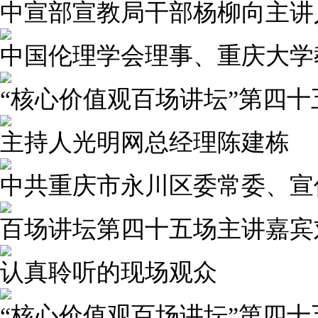
中宣部宣教局干部杨柳向主讲
中国伦理学会理事、重庆大学
“核心价值观百场讲坛”第四
主持人光明网总经理陈建栋
中共重庆市永川区委常委、宣
百场讲坛第四十五场主讲嘉宾
认真聆听的现场观众
“核心价值观百场讲坛”第四