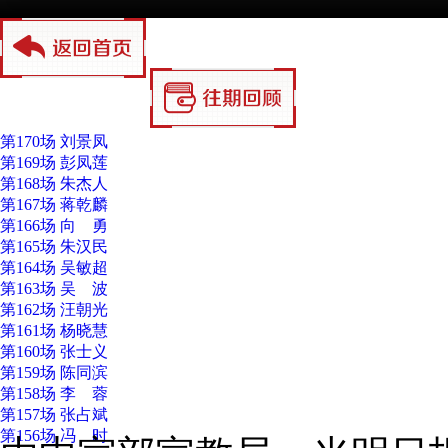
第170场 刘景凤
第169场 彭凤莲
第168场 朱杰人
第167场 蒋乾麟
第166场 向 勇
第165场 朱汉民
第164场 吴敏超
第163场 吴 波
第162场 汪朝光
第161场 杨晓慧
第160场 张士义
第159场 陈同滨
第158场 李 蓉
第157场 张占斌
第156场 冯 时