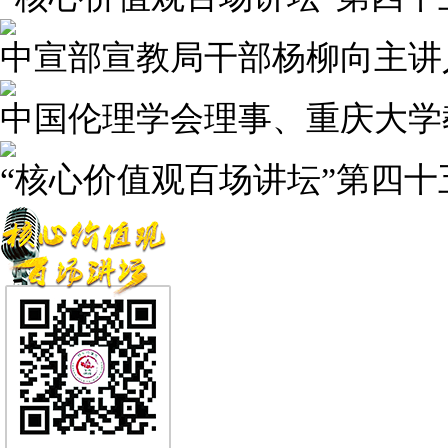
中宣部宣教局干部杨柳向主讲
中国伦理学会理事、重庆大学
“核心价值观百场讲坛”第四