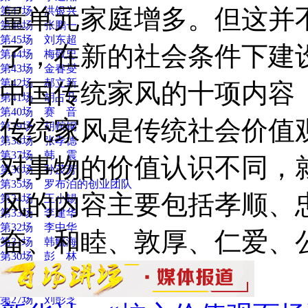
量单元家庭增多。但这并
第47场 洪银兴
第46场 张鹏一
第45场 刘东超
了，在新的社会条件下建
第44场 梅敬忠
第43场 金春燮
第42场 郝立新
中国传统家风的十项内容
第41场 胡占凡
第40场 赛 音
传统家风是传统社会价值
第39场 胡鞍钢
第38场 张孝德
第37场 韩 震
对事物的价值认识不同，
第36场 孙茂芳
第35场 罗布泊的创业团队
风的内容主要包括孝顺、
第34场 王小锡
第33场 李建华
第32场 李中华
奋、和睦、敦厚、仁爱、
第31场 韩毓海
第30场 彭 林
第29场 王 杰
第28场 谢春涛
第27场 刘彭芝