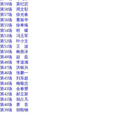
第59场 莫纪宏
第58场 周文彰
第57场 徐光春
第56场 董振华
第55场 徐奉臻
第54场 程 啸
第53场 冯玉军
第52场 叶小文
第51场 王 波
第50场 鲍善冰
第49场 赵 磊
第48场 李道湘
第47场 洪银兴
第46场 张鹏一
第45场 刘东超
第44场 梅敬忠
第43场 金春燮
第42场 郝立新
第41场 胡占凡
第40场 赛 音
第39场 胡鞍钢