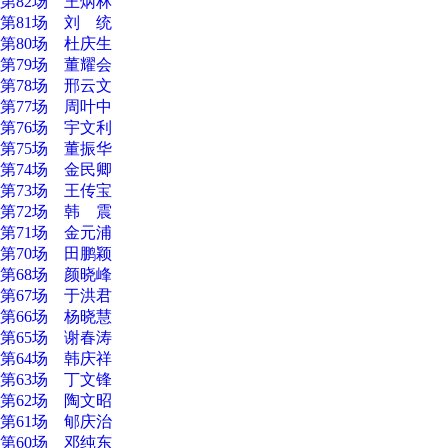
第82场 王炳林
第81场 刘 统
第80场 杜庆生
第79场 董耀会
第78场 邢云文
第77场 周叶中
第76场 宇文利
第75场 董振华
第74场 金民卿
第73场 王传宝
第72场 韩 震
第71场 金元浦
第70场 田鹏颖
第68场 颜晓峰
第67场 于洪君
第66场 杨晓慧
第65场 谢春涛
第64场 韩庆祥
第63场 丁文锋
第62场 陶文昭
第61场 郇庆治
第60场 邓纯东