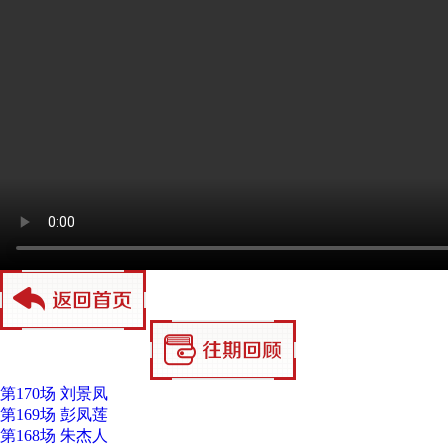
第170场 刘景凤
第169场 彭凤莲
第168场 朱杰人