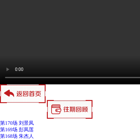
第170场 刘景凤
第169场 彭凤莲
第168场 朱杰人