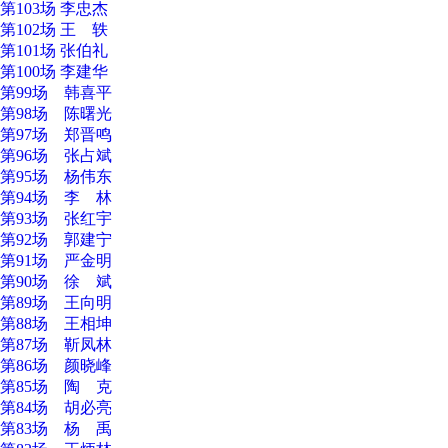
第103场 李忠杰
第102场 王 轶
第101场 张伯礼
第100场 李建华
第99场 韩喜平
第98场 陈曙光
第97场 郑晋鸣
第96场 张占斌
第95场 杨伟东
第94场 李 林
第93场 张红宇
第92场 郭建宁
第91场 严金明
第90场 徐 斌
第89场 王向明
第88场 王相坤
第87场 靳凤林
第86场 颜晓峰
第85场 陶 克
第84场 胡必亮
第83场 杨 禹