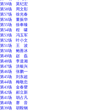
第59场 莫纪宏
第58场 周文彰
第57场 徐光春
第56场 董振华
第55场 徐奉臻
第54场 程 啸
第53场 冯玉军
第52场 叶小文
第51场 王 波
第50场 鲍善冰
第49场 赵 磊
第48场 李道湘
第47场 洪银兴
第46场 张鹏一
第45场 刘东超
第44场 梅敬忠
第43场 金春燮
第42场 郝立新
第41场 胡占凡
第40场 赛 音
第39场 胡鞍钢