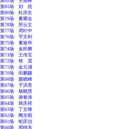
第82场 王炳林
第81场 刘 统
第80场 杜庆生
第79场 董耀会
第78场 邢云文
第77场 周叶中
第76场 宇文利
第75场 董振华
第74场 金民卿
第73场 王传宝
第72场 韩 震
第71场 金元浦
第70场 田鹏颖
第68场 颜晓峰
第67场 于洪君
第66场 杨晓慧
第65场 谢春涛
第64场 韩庆祥
第63场 丁文锋
第62场 陶文昭
第61场 郇庆治
第60场 邓纯东