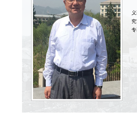
义
究
专