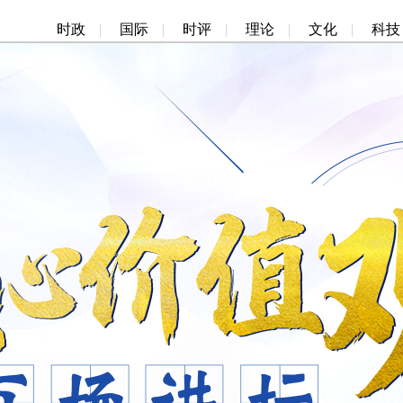
时政
|
国际
|
时评
|
理论
|
文化
|
科技