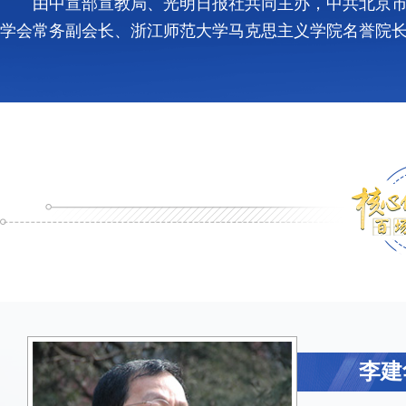
由中宣部宣教局、光明日报社共同主办，中共北京市
学会常务副会长、浙江师范大学马克思主义学院名誉院
李建