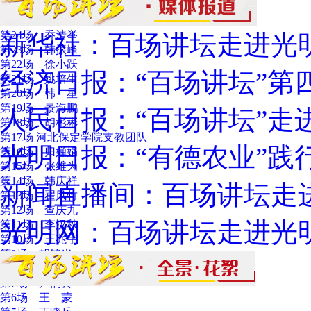
第26场 徐光春
第25场 乔 良
第24场 乔清举
新华社：百场讲坛走进光
第23场 韩振峰
第22场 徐小跃
经济日报：“百场讲坛”第
第21场 姚培生
第20场 韩 星
第19场 景海鹏
人民日报：“百场讲坛”走
第18场 胡彬彬
第17场 河北保定学院支教团队
光明日报：“有德农业”践
第16场 归婵娟
第15场 张维为
第14场 韩庆祥
新闻直播间：百场讲坛走
第13场 翟风竹
第12场 查庆九
光明网：百场讲坛走进光
第11场 李汉秋
第10场 王兆宇
第9场 胡锦光
第8场 戴 旭
第7场 尹韵公
第6场 王 蒙