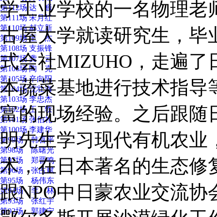
学工业学校的一名物理老师
第112场 达 巍
第111场 宋月红
第110场 郝立新
古屋大学就读研究生，毕
第109场 王 杰
第108场 支振锋
式会社MIZUHO，走遍
第107场 龚 云
第106场 陶 克
第105场 辛向阳
本蔬菜基地进行技术指导
第104场 沈壮海
第103场 李忠杰
富的现场经验。之后跟随
第102场 王 轶
第101场 张伯礼
第100场 李建华
明先生学习现代有机农业
第99场 韩喜平
第98场 陈曙光
术，在日本著名的生态修
第97场 郑晋鸣
第96场 张占斌
第95场 杨伟东
跟NPO中日蒙农业交流
第94场 李 林
第93场 张红宇
第92场 郭建宁