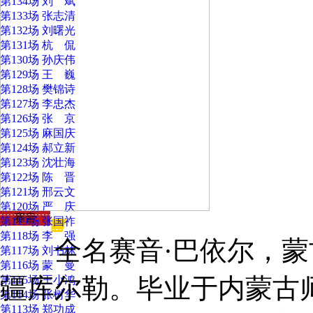
第134场 刘 斌
第133场 张志清
第132场 刘曙光
第131场 杭 侃
第130场 孙庆伟
第129场 王 巍
第128场 樊锦诗
第127场 李忠杰
第126场 张 京
第125场 麻国庆
第124场 郝立新
第123场 沈壮海
第122场 陈 晋
第121场 邢云文
第120场 严 庆
赛音
第119场 张国祚
第118场 李 强
全名赛音·巴依尔，蒙古族
第117场 刘书林
第116场 蒙 曼
疆库尔勒。毕业于内蒙古
第115场 王小鸿
第114场 张树华
第113场 郑功成