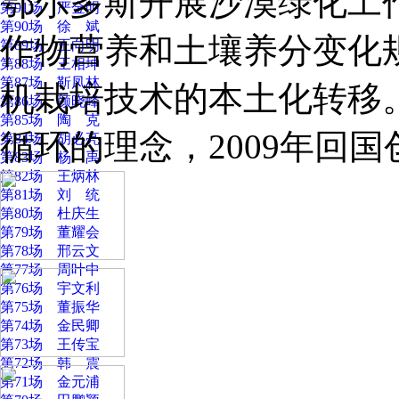
鄂尔多斯开展沙漠绿化工
第91场 严金明
第90场 徐 斌
作物营养和土壤养分变化
第89场 王向明
第88场 王相坤
第87场 靳凤林
机栽培技术的本土化转移
第86场 颜晓峰
第85场 陶 克
循环的理念，2009年回
第84场 胡必亮
第83场 杨 禹
第82场 王炳林
第81场 刘 统
第80场 杜庆生
第79场 董耀会
第78场 邢云文
第77场 周叶中
第76场 宇文利
第75场 董振华
第74场 金民卿
第73场 王传宝
第72场 韩 震
第71场 金元浦