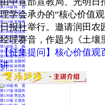
由中宣部宣教局、光明日
第155场 朝戈金
第154场 陈 伟
理学会承办的“核心价值观
第153场 翁彦俊
第152场 庄立臻
第151场 支振锋
日报社举行。邀请润田农
第150场 沈传亮
第149场 赵现海
第148场 李君如
经理赛音，作题为《土壤
第147场 卜宪群
第146场 王 巍
【征集提问】核心价值观
第145场 高江涛
第144场 李忠杰
第143场 金晓明
讲
第142场 孙周勇
第141场 王昌林
第140场 萧 放
第139场 王若磊
第138场 韩 震
第137场 张国祚
第136场 李忠杰
第135场 王旭东