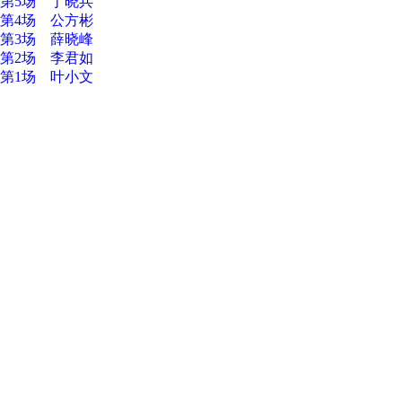
第5场 丁晓兵
第4场 公方彬
第3场 薛晓峰
第2场 李君如
第1场 叶小文