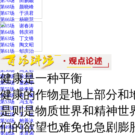
第70场 田鹏颖
第68场 颜晓峰
第67场 于洪君
第66场 杨晓慧
第65场 谢春涛
第64场 韩庆祥
第63场 丁文锋
第62场 陶文昭
第61场 郇庆治
第60场 邓纯东
第59场 莫纪宏
第58场 周文彰
健康是一种平衡
第57场 徐光春
第56场 董振华
第55场 徐奉臻
健康的作物是地上部分和
第54场 程 啸
第53场 冯玉军
是则是物质世界和精神世
第52场 叶小文
第51场 王 波
第50场 鲍善冰
们的欲望也难免也急剧膨
第49场 赵 磊
第48场 李道湘