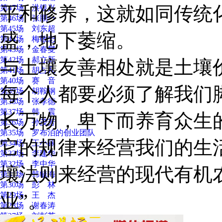
平和修养，这就如同传统
第47场 洪银兴
第46场 张鹏一
第45场 刘东超
盛，地下萎缩。
第44场 梅敬忠
第43场 金春燮
第42场 郝立新
与土壤友善相处就是土壤
第41场 胡占凡
第40场 赛 音
每个人都要必须了解我们
第39场 胡鞍钢
第38场 张孝德
第37场 韩 震
长万物，卑下而养育众生
第36场 孙茂芳
第35场 罗布泊的创业团队
它的规律来经营我们的生
第34场 王小锡
第33场 李建华
第32场 李中华
壤法则来经营的现代有机
第31场 韩毓海
第30场 彭 林
业”。
第29场 王 杰
第28场 谢春涛
第27场 刘彭芝