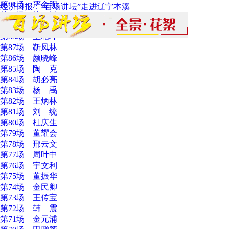
第91场 严金明
经济日报：“百场讲坛”走进辽宁本溪
第90场 徐 斌
第89场 王向明
第88场 王相坤
第87场 靳凤林
第86场 颜晓峰
第85场 陶 克
第84场 胡必亮
第83场 杨 禹
第82场 王炳林
第81场 刘 统
第80场 杜庆生
第79场 董耀会
第78场 邢云文
第77场 周叶中
第76场 宇文利
第75场 董振华
第74场 金民卿
第73场 王传宝
第72场 韩 震
第71场 金元浦