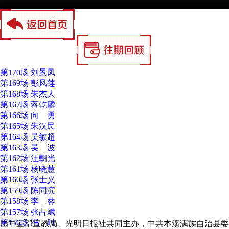
第170场 刘景凤
第169场 彭凤莲
第168场 朱杰人
第167场 蒋乾麟
第166场 向 勇
第165场 朱汉民
第164场 吴敏超
第163场 吴 波
第162场 汪朝光
第161场 杨晓慧
第160场 张士义
第159场 陈同滨
第158场 李 蓉
第157场 张占斌
第156场 冯 时
由中宣部宣教局、光明日报社共同主办，中共本溪满族自治县委