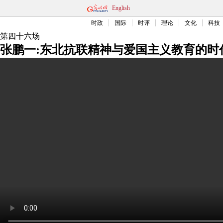
English
时政
国际
时评
理论
文化
科技
第四十六场
张鹏一:东北抗联精神与爱国主义教育的时