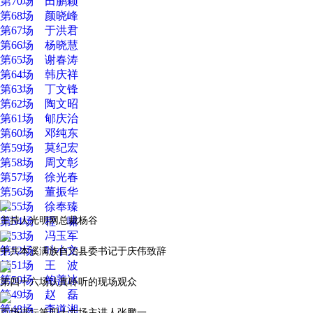
第70场 田鹏颖
第68场 颜晓峰
第67场 于洪君
第66场 杨晓慧
第65场 谢春涛
第64场 韩庆祥
第63场 丁文锋
第62场 陶文昭
第61场 郇庆治
第60场 邓纯东
第59场 莫纪宏
第58场 周文彰
第57场 徐光春
第56场 董振华
第55场 徐奉臻
第54场 程 啸
主持人光明网总裁杨谷
第53场 冯玉军
第52场 叶小文
中共本溪满族自治县委书记于庆伟致辞
第51场 王 波
第50场 鲍善冰
第四十六场认真聆听的现场观众
第49场 赵 磊
第48场 李道湘
百场讲坛第四十六场主讲人张鹏一