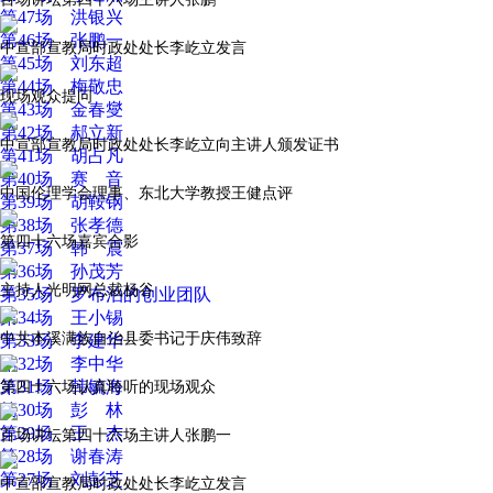
第47场 洪银兴
第46场 张鹏一
中宣部宣教局时政处处长李屹立发言
第45场 刘东超
第44场 梅敬忠
现场观众提问
第43场 金春燮
第42场 郝立新
中宣部宣教局时政处处长李屹立向主讲人颁发证书
第41场 胡占凡
第40场 赛 音
中国伦理学会理事、东北大学教授王健点评
第39场 胡鞍钢
第38场 张孝德
第四十六场嘉宾合影
第37场 韩 震
第36场 孙茂芳
主持人光明网总裁杨谷
第35场 罗布泊的创业团队
第34场 王小锡
中共本溪满族自治县委书记于庆伟致辞
第33场 李建华
第32场 李中华
第31场 韩毓海
第四十六场认真聆听的现场观众
第30场 彭 林
第29场 王 杰
百场讲坛第四十六场主讲人张鹏一
第28场 谢春涛
第27场 刘彭芝
中宣部宣教局时政处处长李屹立发言