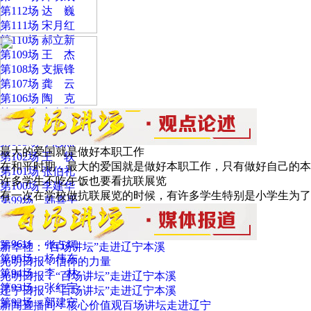
第112场 达 巍
第111场 宋月红
第110场 郝立新
第109场 王 杰
第108场 支振锋
第107场 龚 云
第106场 陶 克
第105场 辛向阳
第104场 沈壮海
第103场 李忠杰
最大的爱国就是做好本职工作
第102场 王 轶
在和平时期，最大的爱国就是做好本职工作，只有做好自己的本
第101场 张伯礼
许多学生不吃午饭也要看抗联展览
第100场 李建华
有一次在学校做抗联展览的时候，有许多学生特别是小学生为了
第99场 韩喜平
第98场 陈曙光
第97场 郑晋鸣
第96场 张占斌
新华社：“百场讲坛”走进辽宁本溪
第95场 杨伟东
光明日报：信仰的力量
第94场 李 林
光明日报：“百场讲坛”走进辽宁本溪
第93场 张红宇
辽宁日报：“百场讲坛”走进辽宁本溪
第92场 郭建宁
新闻直播间：核心价值观百场讲坛走进辽宁