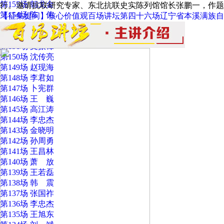
第155场 朝戈金
行。邀请抗联研究专家、东北抗联史实陈列馆馆长张鹏一，作题
第154场 陈 伟
【征集提问】核心价值观百场讲坛第四十六场辽宁省本溪满族自
第153场 翁彦俊
第152场 庄立臻
第151场 支振锋
第150场 沈传亮
第149场 赵现海
第148场 李君如
第147场 卜宪群
第146场 王 巍
第145场 高江涛
第144场 李忠杰
第143场 金晓明
第142场 孙周勇
第141场 王昌林
第140场 萧 放
第139场 王若磊
第138场 韩 震
第137场 张国祚
第136场 李忠杰
第135场 王旭东