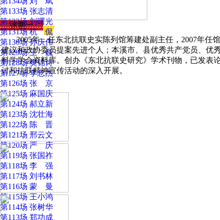
第134场 刘 斌
第133场 张志清
第132场 刘曙光
张鹏一
第131场 杭 侃
2005年，任东北抗联史实陈列馆筹建处副主任，2007
第130场 孙庆伟
建议和政协委员提案先进个人；本溪市、县优秀共产党员、优秀
第129场 王 巍
料学学会资料库。创办《东北抗联史研究》学术刊物，已发表论
第128场 樊锦诗
讨和抗联精神宣传活动的深入开展。
第127场 李忠杰
第126场 张 京
第125场 麻国庆
第124场 郝立新
第123场 沈壮海
第122场 陈 晋
第121场 邢云文
第120场 严 庆
第119场 张国祚
第118场 李 强
第117场 刘书林
第116场 蒙 曼
第115场 王小鸿
第114场 张树华
第113场 郑功成