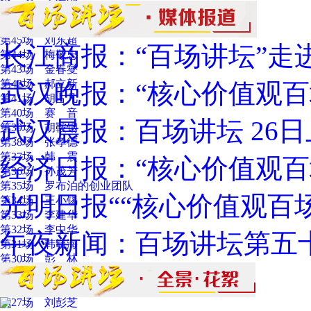
第47场 洪银兴
第46场 张鹏一
第45场 刘东超
长江商报：“百场讲坛”走
第44场 梅敬忠
第43场 金春燮
第42场 郝立新
武汉晚报：“核心价值观百
第41场 胡占凡
第40场 赛 音
武汉晨报：百场讲坛 26
第39场 胡鞍钢
第38场 张孝德
第37场 韩 震
经济日报：“核心价值观百
第36场 孙茂芳
第35场 罗布泊的创业团队
光明日报““核心价值观百
第34场 王小锡
第33场 李建华
第32场 李中华
午夜新闻：百场讲坛第五
第31场 韩毓海
第30场 彭 林
第29场 王 杰
第28场 谢春涛
第27场 刘彭芝