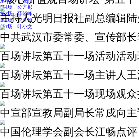
第5场 丁晓兵
第4场 公方彬
第3场 薛晓峰
主持人光明日报社副总编辑陆
第2场 李君如
第1场 叶小文
中共武汉市委常委、宣传部长
百场讲坛第五十一场活动活动
百场讲坛第五十一场主讲人王
百场讲坛第五十一场现场观众
中宣部宣教局副局长常戍向主
中国伦理学会副会长江畅点评