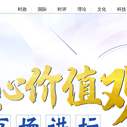
时政
|
国际
|
时评
|
理论
|
文化
|
科技