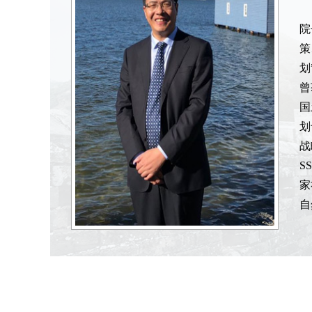
院
策
划
曾
国
划
战
S
家
自