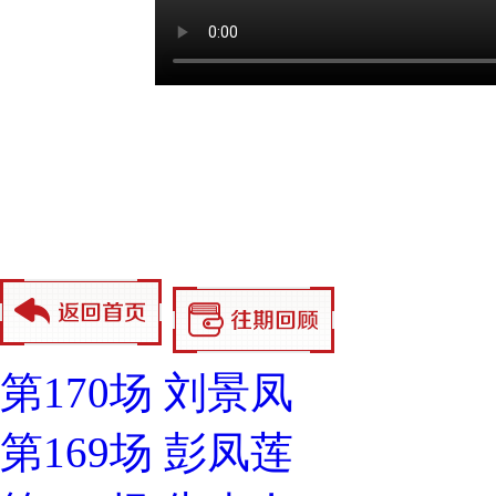
第170场 刘景凤
第169场 彭凤莲