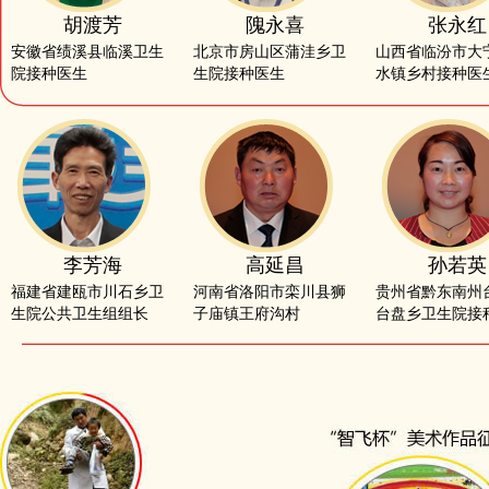
胡渡芳
隗永喜
张永红
安徽省绩溪县临溪卫生
北京市房山区蒲洼乡卫
山西省临汾市大
院接种医生
生院接种医生
水镇乡村接种医
李芳海
高延昌
孙若英
福建省建瓯市川石乡卫
河南省洛阳市栾川县狮
贵州省黔东南州
生院公共卫生组组长
子庙镇王府沟村
台盘乡卫生院接