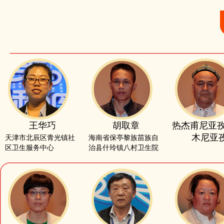
王华巧
胡取章
热杰甫尼亚孜
木尼亚
天津市北辰区青光镇社
海南省保亭黎族苗族自
区卫生服务中心
治县什玲镇八村卫生院